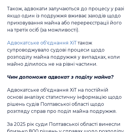
Також, адвокати залучаються до процесу у разі
якщо один із подружжя вживає заходів щодо
приховування майна або перереєстрації його
на третіх осіб (за можливості).
Адвокатське об'єднання ХіТ
також
супроводжувало судові процеси щодо
розподілу майна подружжя у випадках, коли
майно ділилось не на рівні частини.
Чим допоможе адвокат з поділу майна?
Адвокатське об'єднання ХіТ на постійній
основі аналізує статистичну інформацію щодо
рішень судів Полтавської області щодо
розгляду справ про поділ майна подружжя.
За 2025 рік суди Полтавської області винесли
близько 800 рішень у справах щодо розподілу