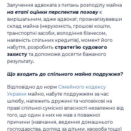
Залучення адвоката з питань розподілу майна
на етапі оцінки перспектив позову
є
вирішальним, адже адвокат, проаналізувавши
склад майна (нерухомість, грошові кошти,
транспортні засоби, володіння бізнесом,
наявність спільних кредитів), момент його
набуття, розробить
стратегію судового
захисту
та допоможе досягти бажаного
результату
.
Що входить до спільного майна подружжя?
Відповідно до норм
Сімейного кодексу
України
майно, набуте подружжям за час
шлюбу, належить дружині та чоловікові на
праві спільної сумісної власності незалежно від
того, що один з них не мав з поважної
причини (навчання, ведення домашнього
господарства, догляд за дітьми, хвороба тощо)