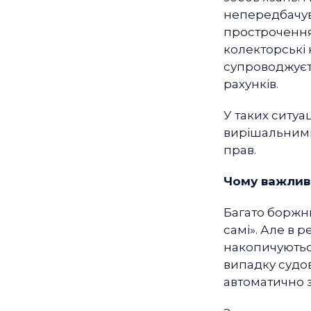
непередбачув
прострочення 
колекторські
супроводжуєт
рахунків.
У таких ситуа
вирішальними
прав.
Чому важливо
Багато боржни
самі». Але в 
накопичуються
випадку судов
автоматично 