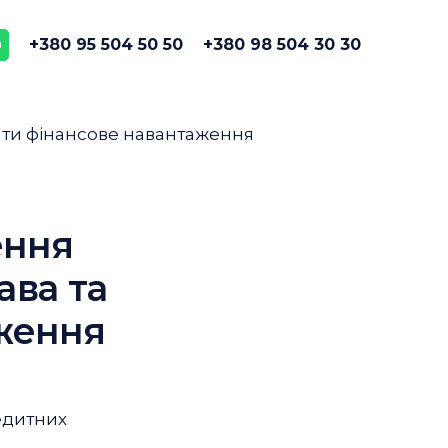
+380 95 504 50 50
+380 98 504 30 30
ення
ава та
ження
редитних