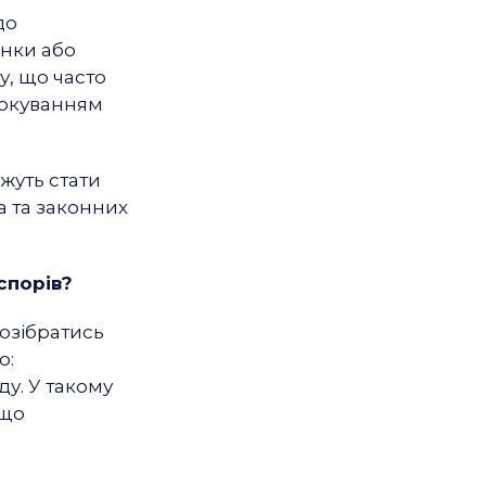
до
анки або
у, що часто
локуванням
жуть стати
 та законних
спорів?
розібратись
ю:
ду. У такому
 що