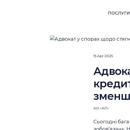
ПОСЛУГИ
15 Apr 2025
Адвока
кредит
зменш
АО «ХіТ»
Сьогодні бага
зобов’язань. 