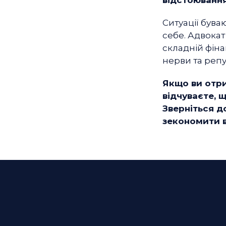
Ситуації бува
себе. Адвокат
складній фіна
нерви та репу
Якщо ви отри
відчуваєте, 
Зверніться д
зекономити в