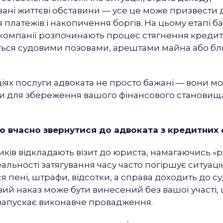
ані життєві обставини — усе це може призвести 
платежів і накопичення боргів. На цьому етапі б
 компанії розпочинають процес стягнення кредит
ься судовими позовами, арештами майна або б
ціях послуги адвоката не просто бажані — вони мо
 для збереження вашого фінансового становища
 вчасно звернутися до адвоката з кредитних 
ків відкладають візит до юриста, намагаючись «
реальності затягування часу часто погіршує ситуаці
 пені, штрафи, відсотки, а справа доходить до су
ий наказ може бути винесений без вашої участі,
запускає виконавче провадження.