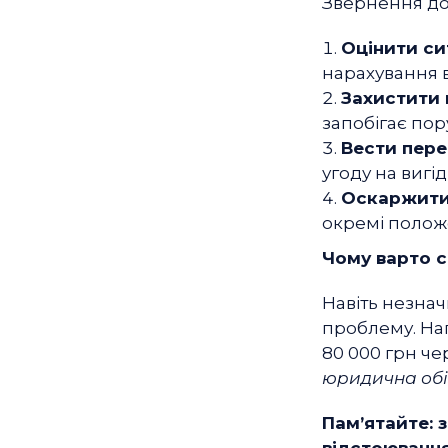
Звернення до
Оцінити си
нарахування ві
Захистити 
запобігає по
Вести пер
угоду на вигі
Оскаржити 
окремі положе
Чому варто с
Навіть незнач
проблему. Нап
80 000 грн че
юридична обі
Пам’ятайте: з
відстоюванн