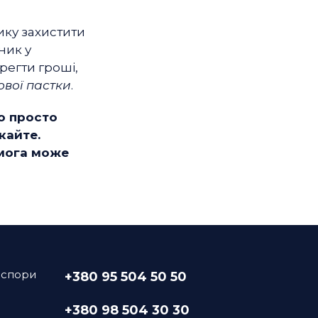
ику захистити
ник у
регти гроші,
ової пастки
.
о просто
кайте.
омога може
 спори
+380 95 504 50 50
+380 98 504 30 30