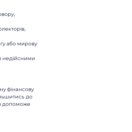
овору,
олекторів,
гу або мирову
и недійсними
зну фінансову
ільшитись до
ів допоможе