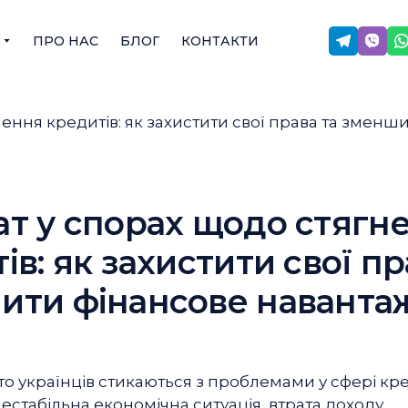
ПРО НАС
БЛОГ
КОНТАКТИ
т у спорах щодо стягн
ів: як захистити свої пр
ити фінансове наванта
то українців стикаються з проблемами у сфері к
Нестабільна економічна ситуація, втрата доходу,