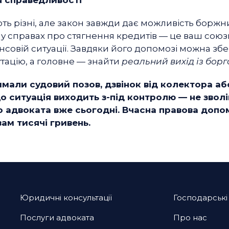
ють різні, але закон завжди дає можливість боржн
 у справах про стягнення кредитів — це ваш союз
нсовій ситуації. Завдяки його допомозі можна збе
тацію, а головне — знайти
реальний вихід із борг
мали судовий позов, дзвінок від колектора аб
що ситуація виходить з-під контролю — не зволі
о адвоката вже сьогодні. Вчасна правова доп
ам тисячі гривень.
Юридичні консультації
Господарські
Послуги адвоката
Про нас