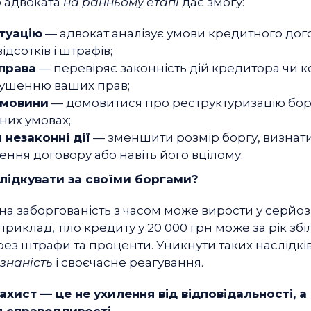
 адвоката
на ранньому етапі
дає змогу:
туацію
— адвокат аналізує умови кредитного дог
дсотків і штрафів;
права
— перевіряє законність дій кредитора чи к
рушенню ваших прав;
емовини
— домовитися про реструктуризацію бор
дних умовах;
незаконні дії
— зменшити розмір боргу, визнат
ння договору або навіть його вцілому.
лідкувати за своїми боргами?
на заборгованість з часом може вирости у серйо
риклад, тіло кредиту у 20 000 грн може за рік зб
рез штрафи та проценти. Уникнути таких наслідк
знаність
і своєчасне реагування.
ахист — це не ухилення від відповідальності, а
я справедливості